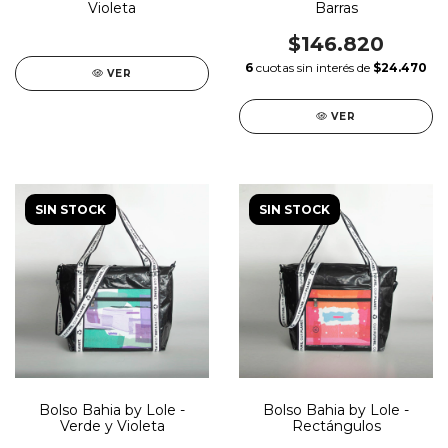
Violeta
Barras
$146.820
6
cuotas sin interés de
$24.470
VER
VER
SIN STOCK
SIN STOCK
Bolso Bahia by Lole -
Bolso Bahia by Lole -
Verde y Violeta
Rectángulos