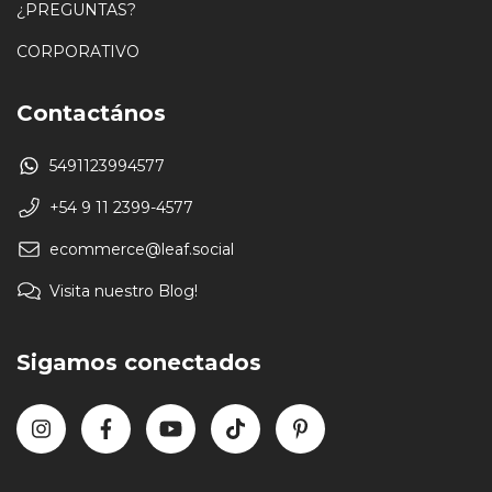
¿PREGUNTAS?
CORPORATIVO
Contactános
5491123994577
+54 9 11 2399-4577
ecommerce@leaf.social
Visita nuestro Blog!
Sigamos conectados