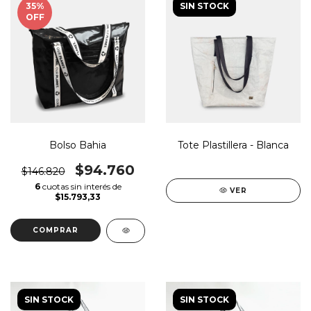
35
%
SIN STOCK
OFF
Bolso Bahia
Tote Plastillera - Blanca
$94.760
$146.820
6
cuotas sin interés de
VER
$15.793,33
SIN STOCK
SIN STOCK