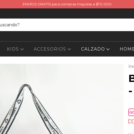
ENVÍOS GRATIS para compras mayores a $70.000
KIDS
ACCESORIOS
CALZADO
HOME
Ini
B
-