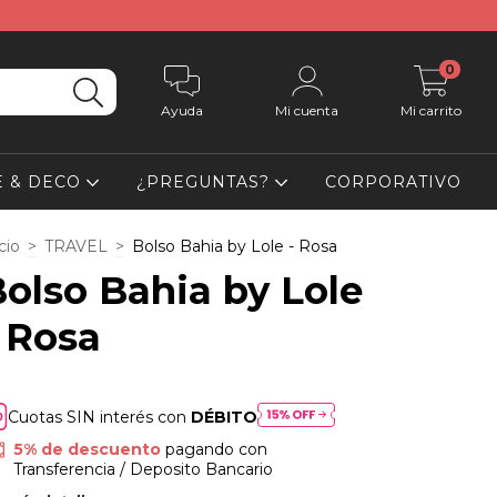
0
Ayuda
Mi cuenta
Mi carrito
 & DECO
¿PREGUNTAS?
CORPORATIVO
cio
>
TRAVEL
>
Bolso Bahia by Lole - Rosa
olso Bahia by Lole
 Rosa
Cuotas SIN interés con
DÉBITO
5% de descuento
pagando con
Transferencia / Deposito Bancario