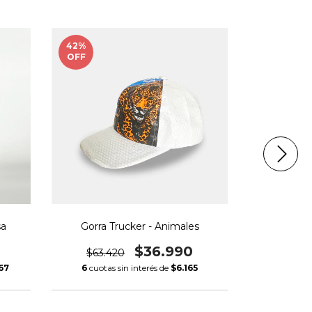
42
%
27
%
OFF
OFF
sa
Gorra Trucker - Animales
Bolso Matero
$36.990
$63.420
$94.2
67
6
cuotas sin interés de
$6.165
6
cuotas s