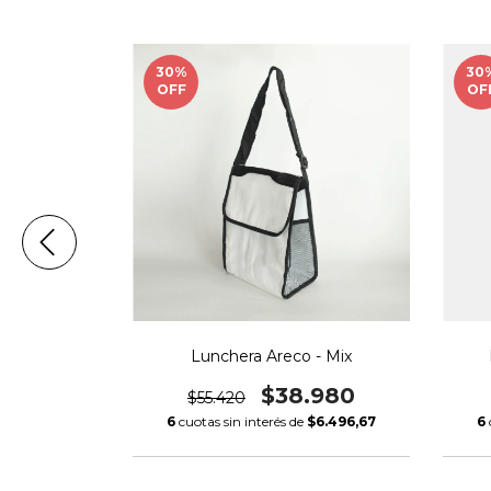
30
%
30
OFF
OF
a
Lunchera Areco - Mix
.760
$38.980
$55.420
$15.793,33
6
cuotas sin interés de
$6.496,67
6