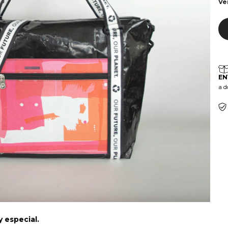
Ve
EN
a d
y especial.