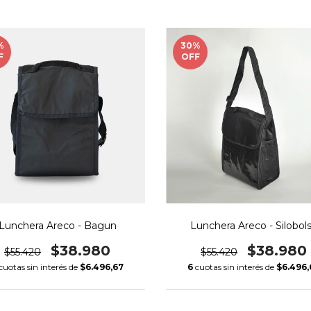
%
30
%
F
OFF
Lunchera Areco - Bagun
Lunchera Areco - Silobol
$38.980
$38.980
$55.420
$55.420
cuotas sin interés de
$6.496,67
6
cuotas sin interés de
$6.496,