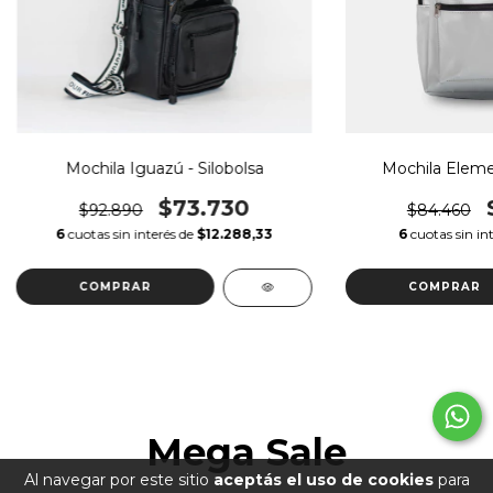
Mochila Iguazú - Silobolsa
Mochila Elemen
$73.730
$92.890
$84.460
6
cuotas sin interés de
$12.288,33
6
cuotas sin in
Mega Sale
Al navegar por este sitio
aceptás el uso de cookies
para