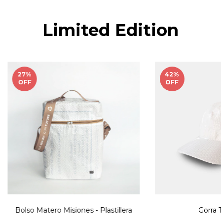
Limited Edition
27
%
42
%
OFF
OFF
Bolso Matero Misiones - Plastillera
Gorra 