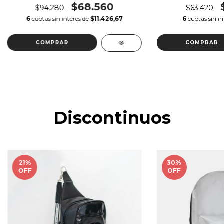
$68.560
$94.280
$63.420
6
cuotas sin interés de
$11.426,67
6
cuotas sin in
Discontinuos
21
%
30
%
OFF
OFF